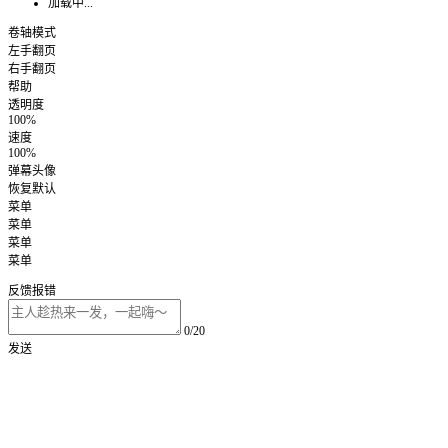
加载中...
卷轴模式
左手翻页
右手翻页
帮助
透明度
100%
速度
100%
弹幕头像
恢复默认
菜单
菜单
菜单
菜单
反馈报错
0/20
发送