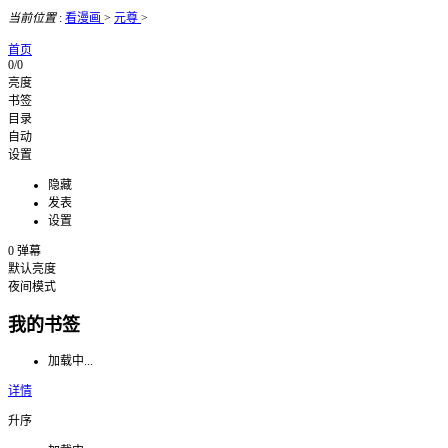
当前位置
:
看漫画
>
元尊
>
首页
0/0
亮度
书签
目录
自动
设置
隐藏
发表
设置
0
弹幕
默认亮度
夜间模式
我的书签
加载中...
详情
升序