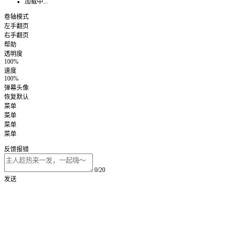
加载中...
卷轴模式
左手翻页
右手翻页
帮助
透明度
100%
速度
100%
弹幕头像
恢复默认
菜单
菜单
菜单
菜单
反馈报错
0/20
发送