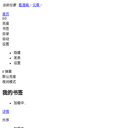
当前位置
:
看漫画
>
元尊
>
首页
0/0
亮度
书签
目录
自动
设置
隐藏
发表
设置
0
弹幕
默认亮度
夜间模式
我的书签
加载中...
详情
升序