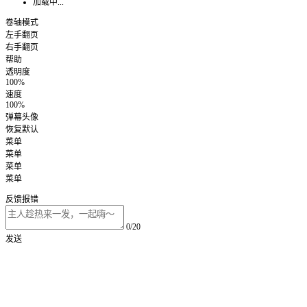
加载中...
卷轴模式
左手翻页
右手翻页
帮助
透明度
100%
速度
100%
弹幕头像
恢复默认
菜单
菜单
菜单
菜单
反馈报错
0/20
发送