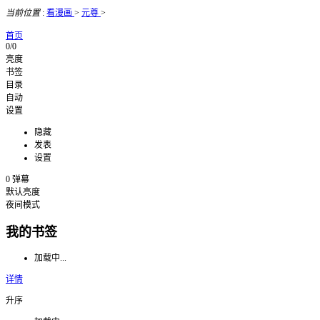
当前位置
:
看漫画
>
元尊
>
首页
0/0
亮度
书签
目录
自动
设置
隐藏
发表
设置
0
弹幕
默认亮度
夜间模式
我的书签
加载中...
详情
升序