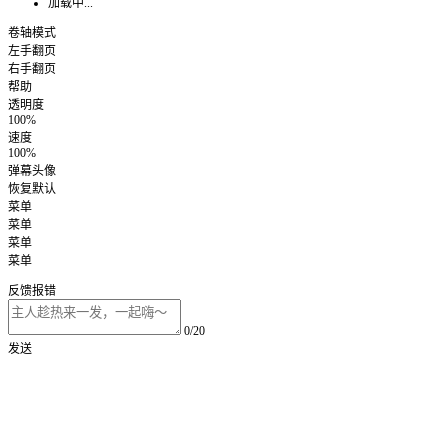
加载中...
卷轴模式
左手翻页
右手翻页
帮助
透明度
100%
速度
100%
弹幕头像
恢复默认
菜单
菜单
菜单
菜单
反馈报错
0/20
发送