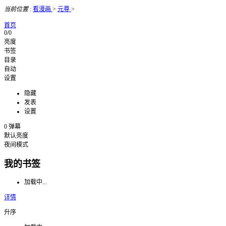
当前位置
:
看漫画
>
元尊
>
首页
0/0
亮度
书签
目录
自动
设置
隐藏
发表
设置
0
弹幕
默认亮度
夜间模式
我的书签
加载中...
详情
升序