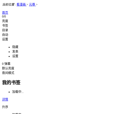
当前位置
:
看漫画
>
元尊
>
首页
0/0
亮度
书签
目录
自动
设置
隐藏
发表
设置
0
弹幕
默认亮度
夜间模式
我的书签
加载中...
详情
升序