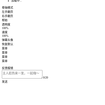
加载中...
卷轴模式
左手翻页
右手翻页
帮助
透明度
100%
速度
100%
弹幕头像
恢复默认
菜单
菜单
菜单
菜单
反馈报错
0/20
发送