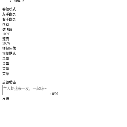
加载中...
卷轴模式
左手翻页
右手翻页
帮助
透明度
100%
速度
100%
弹幕头像
恢复默认
菜单
菜单
菜单
菜单
反馈报错
0/20
发送