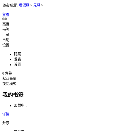
当前位置
:
看漫画
>
元尊
>
首页
0/0
亮度
书签
目录
自动
设置
隐藏
发表
设置
0
弹幕
默认亮度
夜间模式
我的书签
加载中...
详情
升序