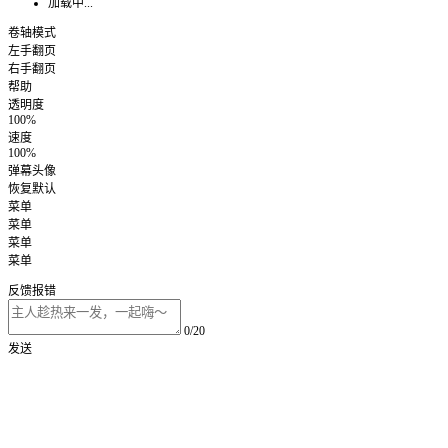
加载中...
卷轴模式
左手翻页
右手翻页
帮助
透明度
100%
速度
100%
弹幕头像
恢复默认
菜单
菜单
菜单
菜单
反馈报错
0/20
发送