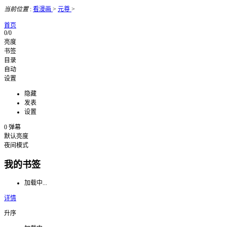
当前位置
:
看漫画
>
元尊
>
首页
0/0
亮度
书签
目录
自动
设置
隐藏
发表
设置
0
弹幕
默认亮度
夜间模式
我的书签
加载中...
详情
升序