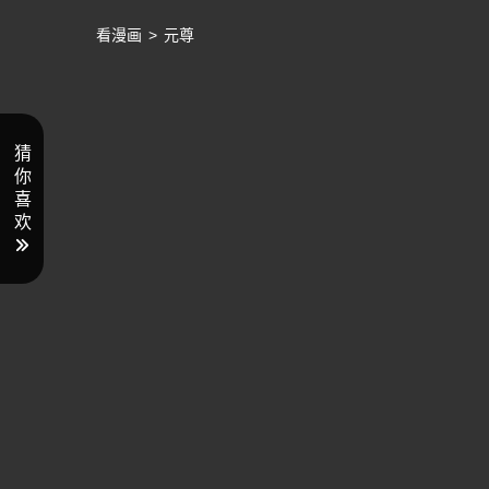
看漫画
>
元尊
猜
你
喜
欢