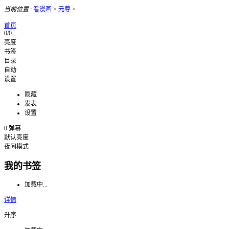
当前位置
:
看漫画
>
元尊
>
首页
0/0
亮度
书签
目录
自动
设置
隐藏
发表
设置
0
弹幕
默认亮度
夜间模式
我的书签
加载中...
详情
升序