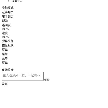
加载中...
卷轴模式
左手翻页
右手翻页
帮助
透明度
100%
速度
100%
弹幕头像
恢复默认
菜单
菜单
菜单
菜单
反馈报错
0/20
发送