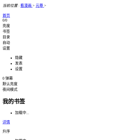
当前位置
:
看漫画
>
元尊
>
首页
0/0
亮度
书签
目录
自动
设置
隐藏
发表
设置
0
弹幕
默认亮度
夜间模式
我的书签
加载中...
详情
升序