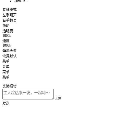
加载中...
卷轴模式
左手翻页
右手翻页
帮助
透明度
100%
速度
100%
弹幕头像
恢复默认
菜单
菜单
菜单
菜单
反馈报错
0/20
发送