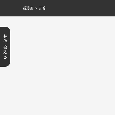
看漫画
>
元尊
猜
你
喜
欢