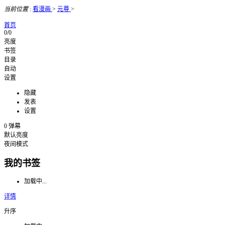
当前位置
:
看漫画
>
元尊
>
首页
0/0
亮度
书签
目录
自动
设置
隐藏
发表
设置
0
弹幕
默认亮度
夜间模式
我的书签
加载中...
详情
升序