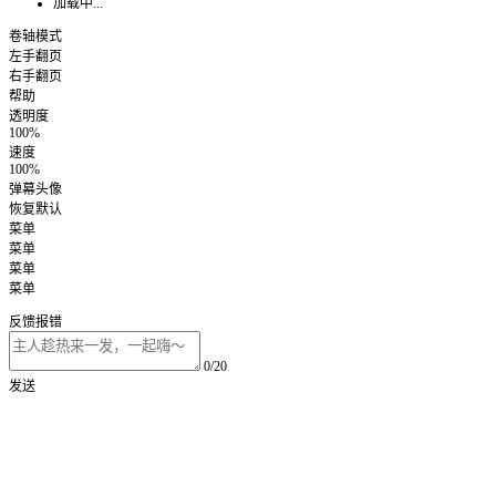
加载中...
卷轴模式
左手翻页
右手翻页
帮助
透明度
100%
速度
100%
弹幕头像
恢复默认
菜单
菜单
菜单
菜单
反馈报错
0/20
发送