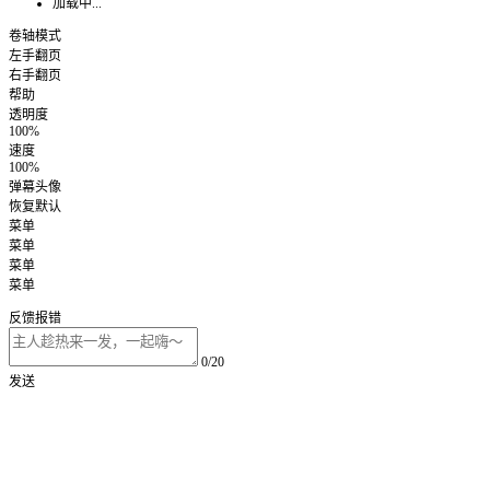
加载中...
卷轴模式
左手翻页
右手翻页
帮助
透明度
100%
速度
100%
弹幕头像
恢复默认
菜单
菜单
菜单
菜单
反馈报错
0/20
发送