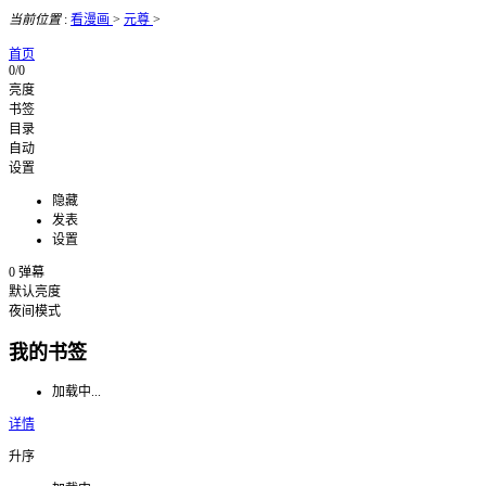
当前位置
:
看漫画
>
元尊
>
首页
0/0
亮度
书签
目录
自动
设置
隐藏
发表
设置
0
弹幕
默认亮度
夜间模式
我的书签
加载中...
详情
升序