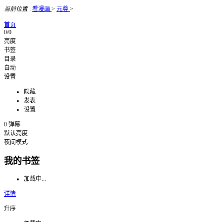
当前位置
:
看漫画
>
元尊
>
首页
0/0
亮度
书签
目录
自动
设置
隐藏
发表
设置
0
弹幕
默认亮度
夜间模式
我的书签
加载中...
详情
升序