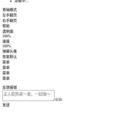
加载中...
卷轴模式
左手翻页
右手翻页
帮助
透明度
100%
速度
100%
弹幕头像
恢复默认
菜单
菜单
菜单
菜单
反馈报错
0/20
发送