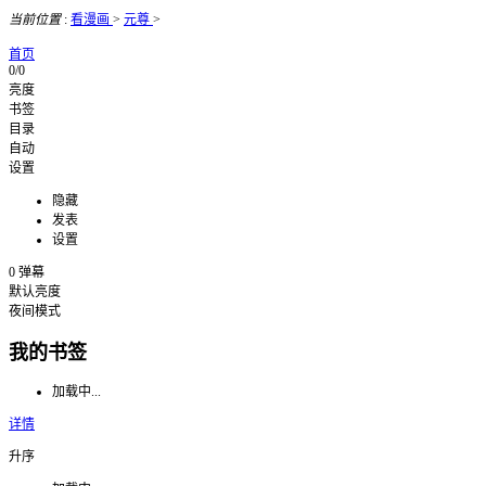
当前位置
:
看漫画
>
元尊
>
首页
0/0
亮度
书签
目录
自动
设置
隐藏
发表
设置
0
弹幕
默认亮度
夜间模式
我的书签
加载中...
详情
升序