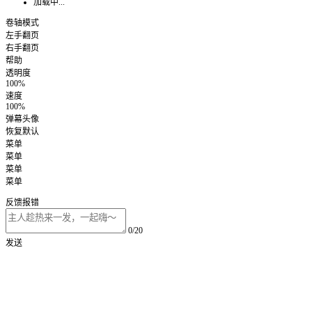
加载中...
卷轴模式
左手翻页
右手翻页
帮助
透明度
100%
速度
100%
弹幕头像
恢复默认
菜单
菜单
菜单
菜单
反馈报错
0/20
发送