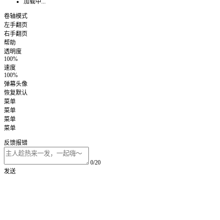
加载中...
卷轴模式
左手翻页
右手翻页
帮助
透明度
100%
速度
100%
弹幕头像
恢复默认
菜单
菜单
菜单
菜单
反馈报错
0/20
发送