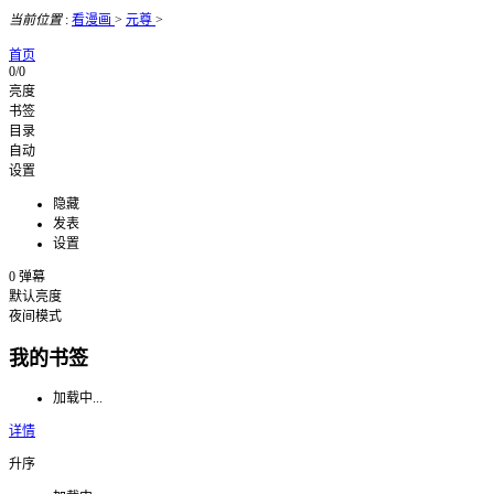
当前位置
:
看漫画
>
元尊
>
首页
0/0
亮度
书签
目录
自动
设置
隐藏
发表
设置
0
弹幕
默认亮度
夜间模式
我的书签
加载中...
详情
升序