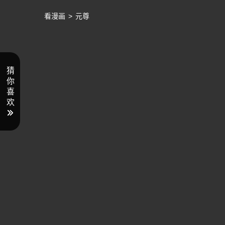
看漫画
>
元尊
猜
你
喜
欢