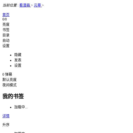
当前位置
:
看漫画
>
元尊
>
首页
0/0
亮度
书签
目录
自动
设置
隐藏
发表
设置
0
弹幕
默认亮度
夜间模式
我的书签
加载中...
详情
升序