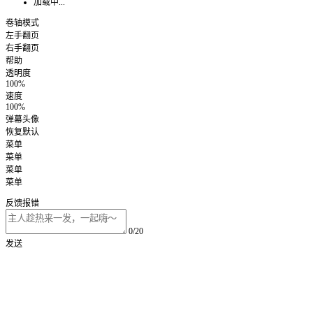
加载中...
卷轴模式
左手翻页
右手翻页
帮助
透明度
100%
速度
100%
弹幕头像
恢复默认
菜单
菜单
菜单
菜单
反馈报错
0/20
发送