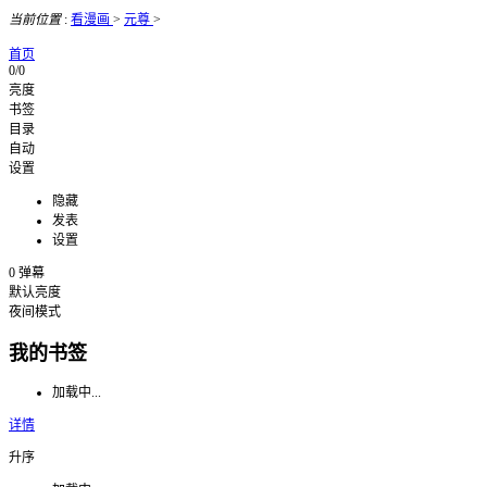
当前位置
:
看漫画
>
元尊
>
首页
0/0
亮度
书签
目录
自动
设置
隐藏
发表
设置
0
弹幕
默认亮度
夜间模式
我的书签
加载中...
详情
升序