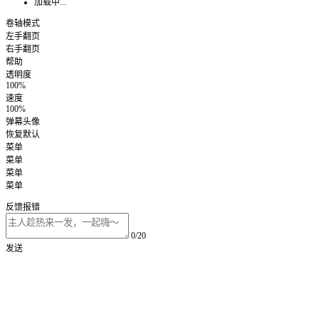
加载中...
卷轴模式
左手翻页
右手翻页
帮助
透明度
100%
速度
100%
弹幕头像
恢复默认
菜单
菜单
菜单
菜单
反馈报错
0/20
发送