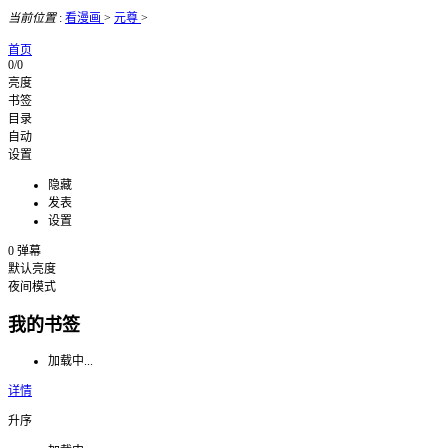
当前位置
:
看漫画
>
元尊
>
首页
0/0
亮度
书签
目录
自动
设置
隐藏
发表
设置
0
弹幕
默认亮度
夜间模式
我的书签
加载中...
详情
升序