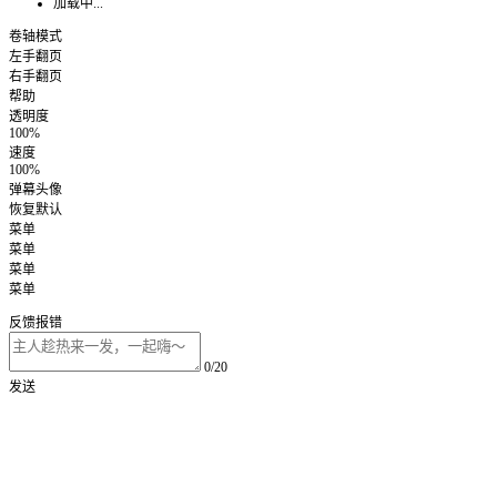
加载中...
卷轴模式
左手翻页
右手翻页
帮助
透明度
100%
速度
100%
弹幕头像
恢复默认
菜单
菜单
菜单
菜单
反馈报错
0/20
发送