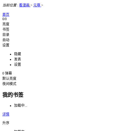
当前位置
:
看漫画
>
元尊
>
首页
0/0
亮度
书签
目录
自动
设置
隐藏
发表
设置
0
弹幕
默认亮度
夜间模式
我的书签
加载中...
详情
升序