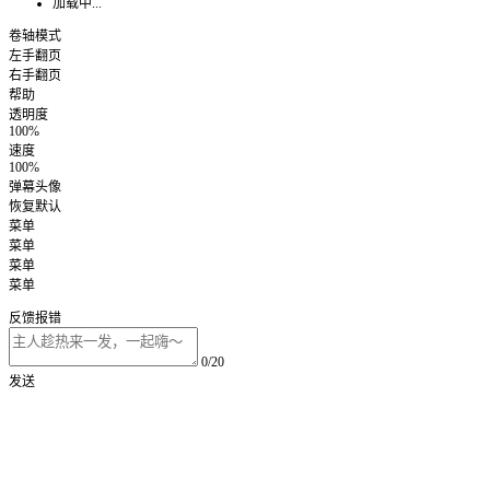
加载中...
卷轴模式
左手翻页
右手翻页
帮助
透明度
100%
速度
100%
弹幕头像
恢复默认
菜单
菜单
菜单
菜单
反馈报错
0/20
发送