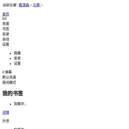
当前位置
:
看漫画
>
元尊
>
首页
0/0
亮度
书签
目录
自动
设置
隐藏
发表
设置
0
弹幕
默认亮度
夜间模式
我的书签
加载中...
详情
升序