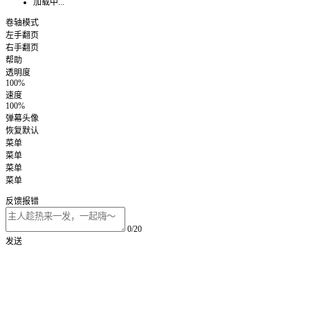
加载中...
卷轴模式
左手翻页
右手翻页
帮助
透明度
100%
速度
100%
弹幕头像
恢复默认
菜单
菜单
菜单
菜单
反馈报错
0/20
发送