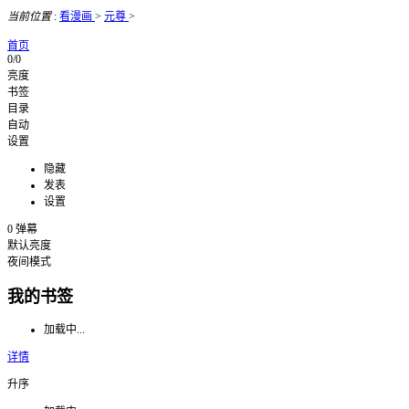
当前位置
:
看漫画
>
元尊
>
首页
0/0
亮度
书签
目录
自动
设置
隐藏
发表
设置
0
弹幕
默认亮度
夜间模式
我的书签
加载中...
详情
升序