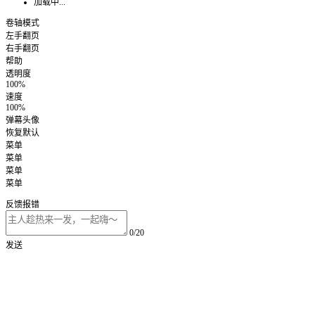
加载中...
卷轴模式
左手翻页
右手翻页
帮助
透明度
100%
速度
100%
弹幕头像
恢复默认
菜单
菜单
菜单
菜单
反馈报错
0/20
发送