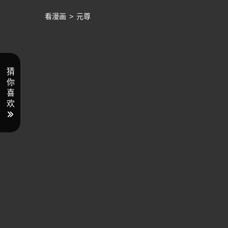
看漫画
>
元尊
猜
你
喜
欢