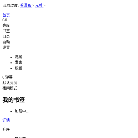
当前位置
:
看漫画
>
元尊
>
首页
0/0
亮度
书签
目录
自动
设置
隐藏
发表
设置
0
弹幕
默认亮度
夜间模式
我的书签
加载中...
详情
升序