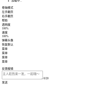
加载中...
卷轴模式
左手翻页
右手翻页
帮助
透明度
100%
速度
100%
弹幕头像
恢复默认
菜单
菜单
菜单
菜单
反馈报错
0/20
发送