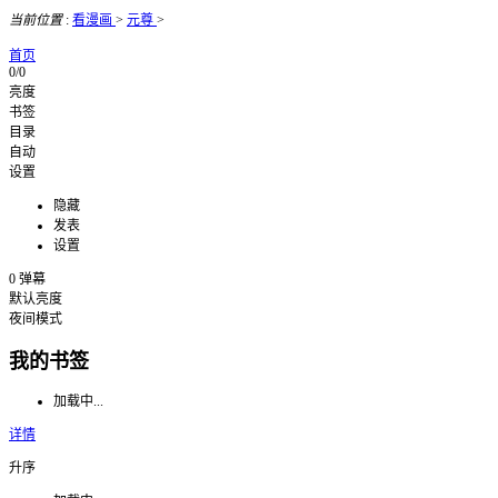
当前位置
:
看漫画
>
元尊
>
首页
0/0
亮度
书签
目录
自动
设置
隐藏
发表
设置
0
弹幕
默认亮度
夜间模式
我的书签
加载中...
详情
升序