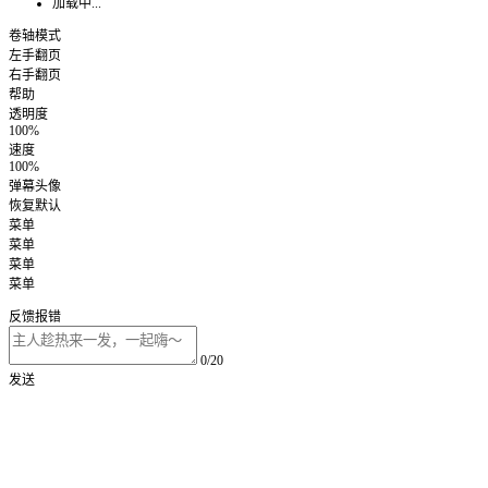
加载中...
卷轴模式
左手翻页
右手翻页
帮助
透明度
100%
速度
100%
弹幕头像
恢复默认
菜单
菜单
菜单
菜单
反馈报错
0/20
发送