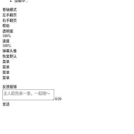
加载中...
卷轴模式
左手翻页
右手翻页
帮助
透明度
100%
速度
100%
弹幕头像
恢复默认
菜单
菜单
菜单
菜单
反馈报错
0/20
发送