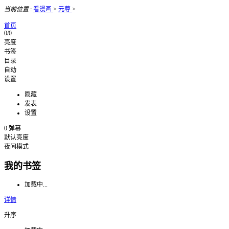
当前位置
:
看漫画
>
元尊
>
首页
0/0
亮度
书签
目录
自动
设置
隐藏
发表
设置
0
弹幕
默认亮度
夜间模式
我的书签
加载中...
详情
升序