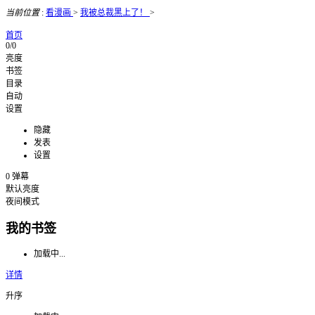
当前位置
:
看漫画
>
我被总裁黑上了！
>
首页
0/0
亮度
书签
目录
自动
设置
隐藏
发表
设置
0
弹幕
默认亮度
夜间模式
我的书签
加载中...
详情
升序