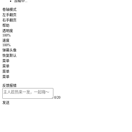
加载中...
卷轴模式
左手翻页
右手翻页
帮助
透明度
100%
速度
100%
弹幕头像
恢复默认
菜单
菜单
菜单
菜单
反馈报错
0/20
发送