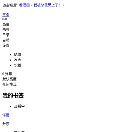
当前位置
:
看漫画
>
我被总裁黑上了！
>
首页
0/0
亮度
书签
目录
自动
设置
隐藏
发表
设置
0
弹幕
默认亮度
夜间模式
我的书签
加载中...
详情
升序