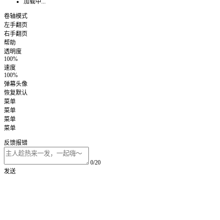
加载中...
卷轴模式
左手翻页
右手翻页
帮助
透明度
100%
速度
100%
弹幕头像
恢复默认
菜单
菜单
菜单
菜单
反馈报错
0/20
发送