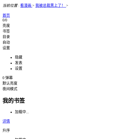
当前位置
:
看漫画
>
我被总裁黑上了！
>
首页
0/0
亮度
书签
目录
自动
设置
隐藏
发表
设置
0
弹幕
默认亮度
夜间模式
我的书签
加载中...
详情
升序