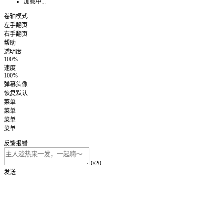
加载中...
卷轴模式
左手翻页
右手翻页
帮助
透明度
100%
速度
100%
弹幕头像
恢复默认
菜单
菜单
菜单
菜单
反馈报错
0/20
发送