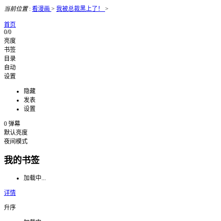
当前位置
:
看漫画
>
我被总裁黑上了！
>
首页
0/0
亮度
书签
目录
自动
设置
隐藏
发表
设置
0
弹幕
默认亮度
夜间模式
我的书签
加载中...
详情
升序