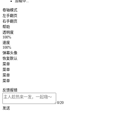
加载中...
卷轴模式
左手翻页
右手翻页
帮助
透明度
100%
速度
100%
弹幕头像
恢复默认
菜单
菜单
菜单
菜单
反馈报错
0/20
发送