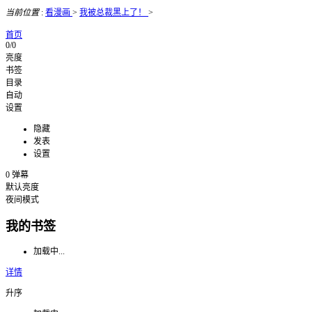
当前位置
:
看漫画
>
我被总裁黑上了！
>
首页
0/0
亮度
书签
目录
自动
设置
隐藏
发表
设置
0
弹幕
默认亮度
夜间模式
我的书签
加载中...
详情
升序