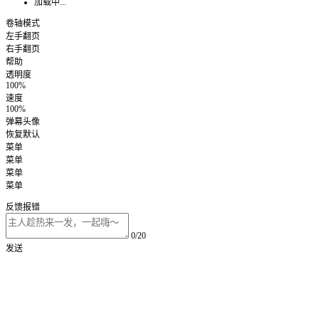
加载中...
卷轴模式
左手翻页
右手翻页
帮助
透明度
100%
速度
100%
弹幕头像
恢复默认
菜单
菜单
菜单
菜单
反馈报错
0/20
发送