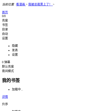
当前位置
:
看漫画
>
我被总裁黑上了！
>
首页
0/0
亮度
书签
目录
自动
设置
隐藏
发表
设置
0
弹幕
默认亮度
夜间模式
我的书签
加载中...
详情
升序