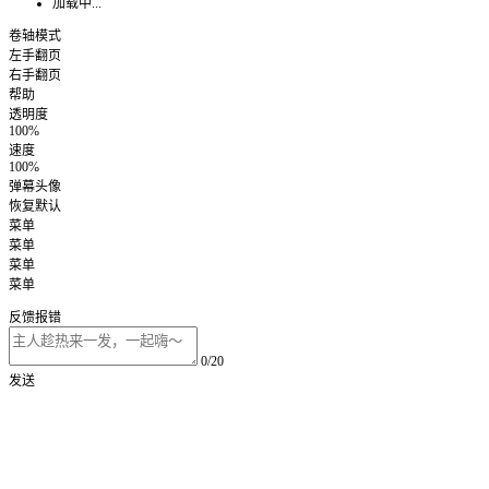
加载中...
卷轴模式
左手翻页
右手翻页
帮助
透明度
100%
速度
100%
弹幕头像
恢复默认
菜单
菜单
菜单
菜单
反馈报错
0/20
发送