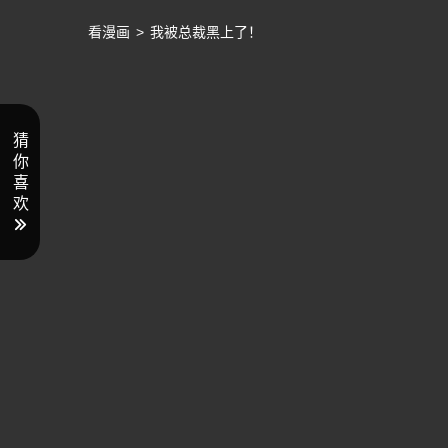
看漫画
>
我被总裁黑上了！
猜
你
喜
欢