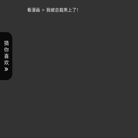
看漫画
>
我被总裁黑上了！
猜
你
喜
欢