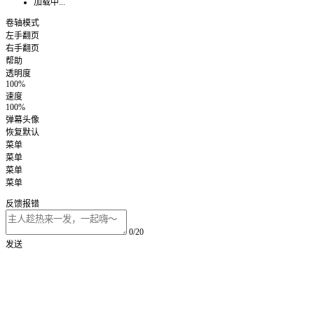
加载中...
卷轴模式
左手翻页
右手翻页
帮助
透明度
100%
速度
100%
弹幕头像
恢复默认
菜单
菜单
菜单
菜单
反馈报错
0/20
发送