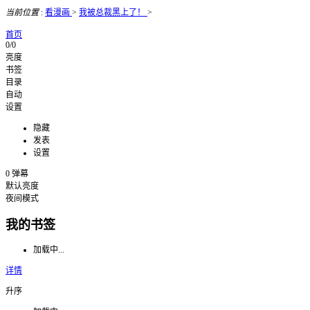
当前位置
:
看漫画
>
我被总裁黑上了！
>
首页
0/0
亮度
书签
目录
自动
设置
隐藏
发表
设置
0
弹幕
默认亮度
夜间模式
我的书签
加载中...
详情
升序