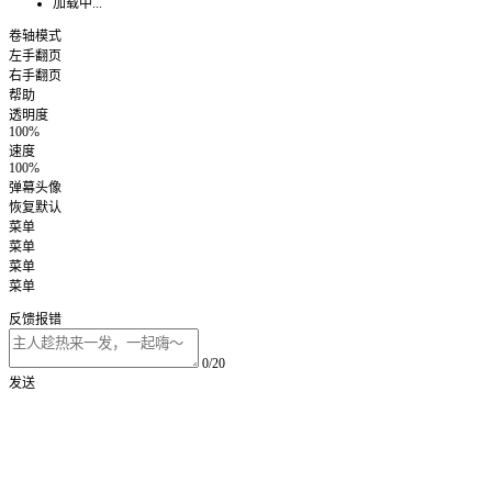
加载中...
卷轴模式
左手翻页
右手翻页
帮助
透明度
100%
速度
100%
弹幕头像
恢复默认
菜单
菜单
菜单
菜单
反馈报错
0/20
发送