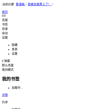
当前位置
:
看漫画
>
我被总裁黑上了！
>
首页
0/0
亮度
书签
目录
自动
设置
隐藏
发表
设置
0
弹幕
默认亮度
夜间模式
我的书签
加载中...
详情
升序