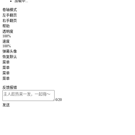
加载中...
卷轴模式
左手翻页
右手翻页
帮助
透明度
100%
速度
100%
弹幕头像
恢复默认
菜单
菜单
菜单
菜单
反馈报错
0/20
发送