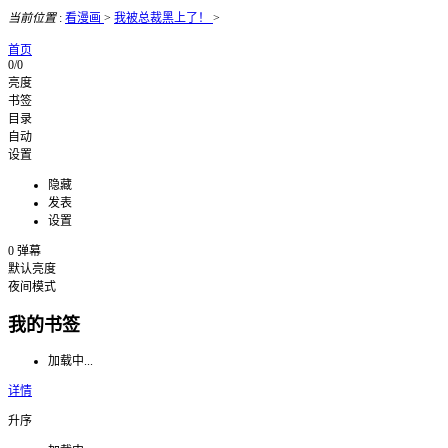
当前位置
:
看漫画
>
我被总裁黑上了！
>
首页
0/0
亮度
书签
目录
自动
设置
隐藏
发表
设置
0
弹幕
默认亮度
夜间模式
我的书签
加载中...
详情
升序