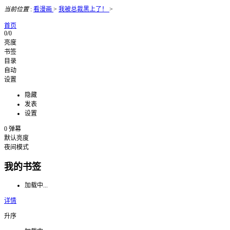
当前位置
:
看漫画
>
我被总裁黑上了！
>
首页
0/0
亮度
书签
目录
自动
设置
隐藏
发表
设置
0
弹幕
默认亮度
夜间模式
我的书签
加载中...
详情
升序