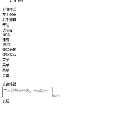
加载中...
卷轴模式
左手翻页
右手翻页
帮助
透明度
100%
速度
100%
弹幕头像
恢复默认
菜单
菜单
菜单
菜单
反馈报错
0/20
发送