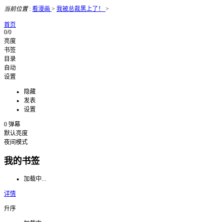
当前位置
:
看漫画
>
我被总裁黑上了！
>
首页
0/0
亮度
书签
目录
自动
设置
隐藏
发表
设置
0
弹幕
默认亮度
夜间模式
我的书签
加载中...
详情
升序