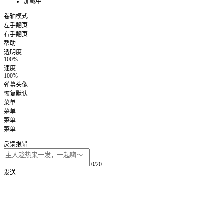
加载中...
卷轴模式
左手翻页
右手翻页
帮助
透明度
100%
速度
100%
弹幕头像
恢复默认
菜单
菜单
菜单
菜单
反馈报错
0/20
发送