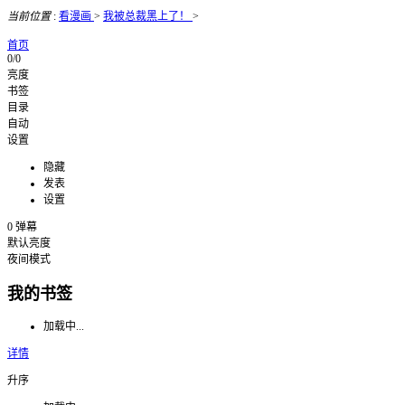
当前位置
:
看漫画
>
我被总裁黑上了！
>
首页
0/0
亮度
书签
目录
自动
设置
隐藏
发表
设置
0
弹幕
默认亮度
夜间模式
我的书签
加载中...
详情
升序