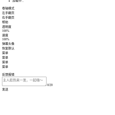
加载中...
卷轴模式
左手翻页
右手翻页
帮助
透明度
100%
速度
100%
弹幕头像
恢复默认
菜单
菜单
菜单
菜单
反馈报错
0/20
发送