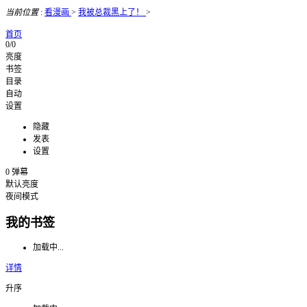
当前位置
:
看漫画
>
我被总裁黑上了！
>
首页
0/0
亮度
书签
目录
自动
设置
隐藏
发表
设置
0
弹幕
默认亮度
夜间模式
我的书签
加载中...
详情
升序