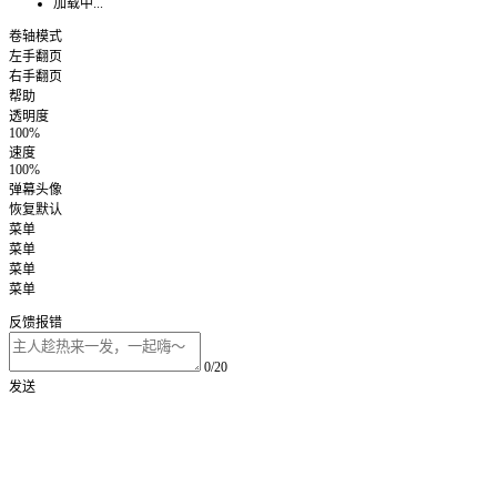
加载中...
卷轴模式
左手翻页
右手翻页
帮助
透明度
100%
速度
100%
弹幕头像
恢复默认
菜单
菜单
菜单
菜单
反馈报错
0/20
发送