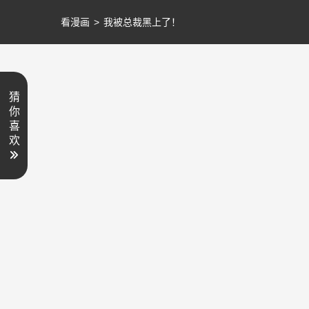
看漫画
>
我被总裁黑上了！
猜
你
喜
欢