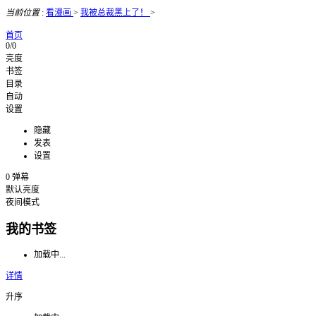
当前位置
:
看漫画
>
我被总裁黑上了！
>
首页
0/0
亮度
书签
目录
自动
设置
隐藏
发表
设置
0
弹幕
默认亮度
夜间模式
我的书签
加载中...
详情
升序