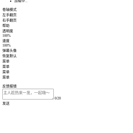
加载中...
卷轴模式
左手翻页
右手翻页
帮助
透明度
100%
速度
100%
弹幕头像
恢复默认
菜单
菜单
菜单
菜单
反馈报错
0/20
发送