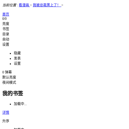
当前位置
:
看漫画
>
我被总裁黑上了！
>
首页
0/0
亮度
书签
目录
自动
设置
隐藏
发表
设置
0
弹幕
默认亮度
夜间模式
我的书签
加载中...
详情
升序