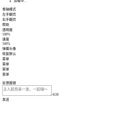
加载中...
卷轴模式
左手翻页
右手翻页
帮助
透明度
100%
速度
100%
弹幕头像
恢复默认
菜单
菜单
菜单
菜单
反馈报错
0/20
发送