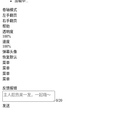
加载中...
卷轴模式
左手翻页
右手翻页
帮助
透明度
100%
速度
100%
弹幕头像
恢复默认
菜单
菜单
菜单
菜单
反馈报错
0/20
发送