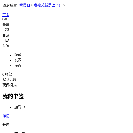
当前位置
:
看漫画
>
我被总裁黑上了！
>
首页
0/0
亮度
书签
目录
自动
设置
隐藏
发表
设置
0
弹幕
默认亮度
夜间模式
我的书签
加载中...
详情
升序