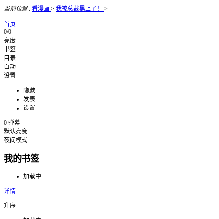
当前位置
:
看漫画
>
我被总裁黑上了！
>
首页
0/0
亮度
书签
目录
自动
设置
隐藏
发表
设置
0
弹幕
默认亮度
夜间模式
我的书签
加载中...
详情
升序