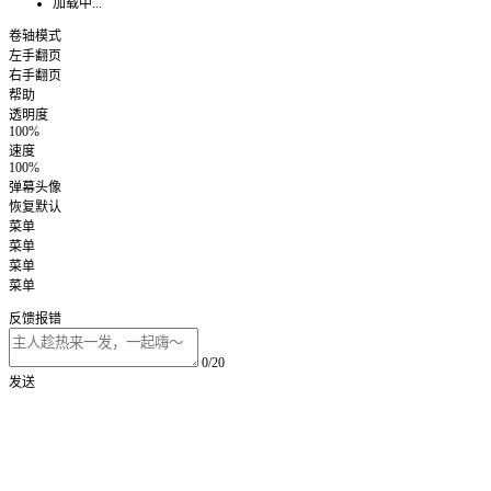
加载中...
卷轴模式
左手翻页
右手翻页
帮助
透明度
100%
速度
100%
弹幕头像
恢复默认
菜单
菜单
菜单
菜单
反馈报错
0/20
发送