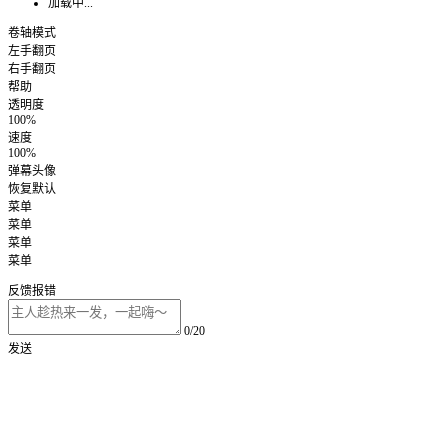
加载中...
卷轴模式
左手翻页
右手翻页
帮助
透明度
100%
速度
100%
弹幕头像
恢复默认
菜单
菜单
菜单
菜单
反馈报错
0/20
发送