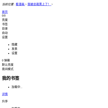
当前位置
:
看漫画
>
我被总裁黑上了！
>
首页
0/0
亮度
书签
目录
自动
设置
隐藏
发表
设置
0
弹幕
默认亮度
夜间模式
我的书签
加载中...
详情
升序