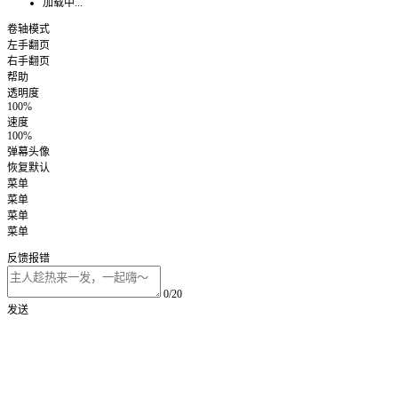
加载中...
卷轴模式
左手翻页
右手翻页
帮助
透明度
100%
速度
100%
弹幕头像
恢复默认
菜单
菜单
菜单
菜单
反馈报错
0/20
发送