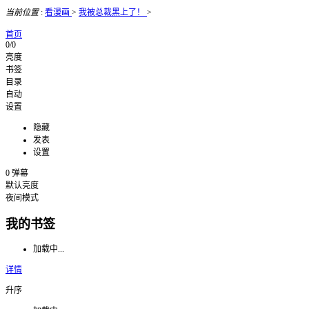
当前位置
:
看漫画
>
我被总裁黑上了！
>
首页
0/0
亮度
书签
目录
自动
设置
隐藏
发表
设置
0
弹幕
默认亮度
夜间模式
我的书签
加载中...
详情
升序