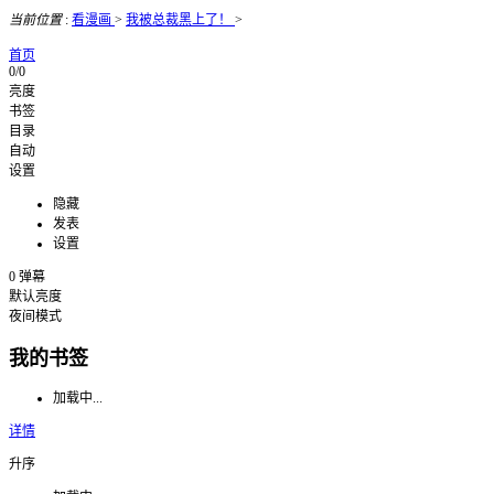
当前位置
:
看漫画
>
我被总裁黑上了！
>
首页
0/0
亮度
书签
目录
自动
设置
隐藏
发表
设置
0
弹幕
默认亮度
夜间模式
我的书签
加载中...
详情
升序