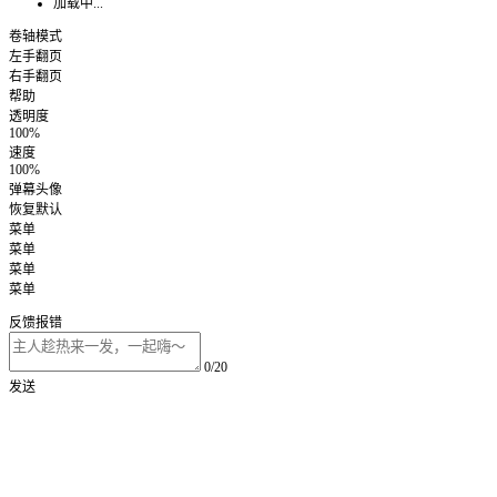
加载中...
卷轴模式
左手翻页
右手翻页
帮助
透明度
100%
速度
100%
弹幕头像
恢复默认
菜单
菜单
菜单
菜单
反馈报错
0/20
发送